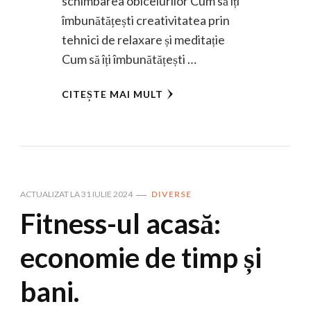
schimbarea obiceiurilor Cum să îți
îmbunătățești creativitatea prin
tehnici de relaxare și meditație
Cum să îți îmbunătățești …
CITEȘTE MAI MULT
ACTUALIZAT LA
31 IULIE 2024
DIVERSE
Fitness-ul acasă:
economie de timp și
bani.