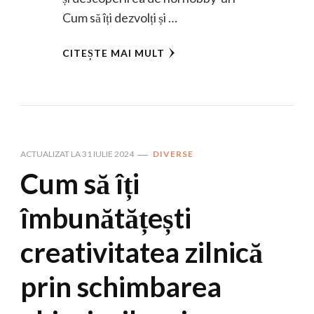
Cum să îți dezvolți și …
CITEȘTE MAI MULT
ACTUALIZAT LA
31 IULIE 2024
DIVERSE
Cum să îți
îmbunătățești
creativitatea zilnică
prin schimbarea