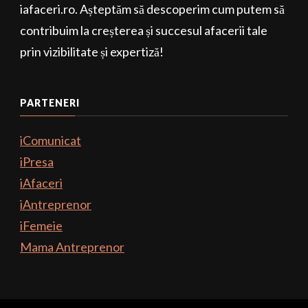
iafaceri.ro. Așteptăm să descoperim cum putem să
contribuim la creșterea și succesul afacerii tale
prin vizibilitate și expertiză!
PARTENERI
iComunicat
iPresa
iAfaceri
iAntreprenor
iFemeie
Mama Antreprenor