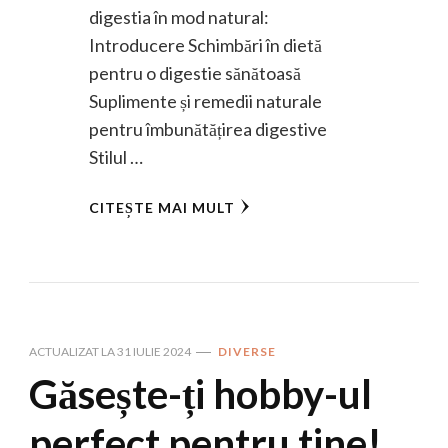
digestia în mod natural:
Introducere Schimbări în dietă
pentru o digestie sănătoasă
Suplimente și remedii naturale
pentru îmbunătățirea digestive
Stilul …
CITEȘTE MAI MULT
ACTUALIZAT LA
31 IULIE 2024
DIVERSE
Găsește-ți hobby-ul
perfect pentru tine!