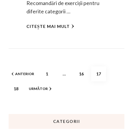
Recomandări de exerciții pentru
diferite categorii …
CITEȘTE MAI MULT
Paginație
PAGINĂ
PAGINĂ
PAGINĂ
1
…
16
17
ANTERIOR
articole
PAGINĂ
18
URMĂTOR
CATEGORII