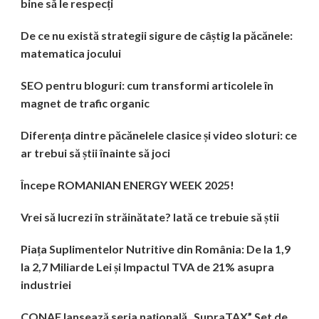
bine să le respecți
De ce nu există strategii sigure de câștig la păcănele:
matematica jocului
SEO pentru bloguri: cum transformi articolele în
magnet de trafic organic
Diferența dintre păcănelele clasice și video sloturi: ce
ar trebui să știi înainte să joci
Începe ROMANIAN ENERGY WEEK 2025!
Vrei să lucrezi în străinătate? Iată ce trebuie să știi
Piața Suplimentelor Nutritive din România: De la 1,9
la 2,7 Miliarde Lei și Impactul TVA de 21% asupra
industriei
CONAF lansează seria națională „SupraTAX” Set de