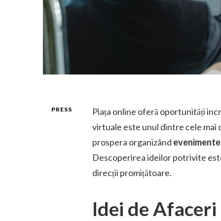
PRESS
Piața online oferă oportunități in
virtuale este unul dintre cele ma
prospera organizând
evenimente 
Descoperirea ideilor potrivite este
direcții promițătoare.
Idei de Afacer