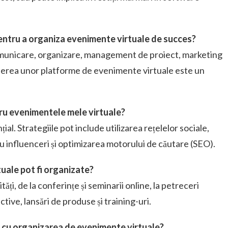
pentru a organiza evenimente virtuale de succes?
comunicare, organizare, management de proiect, marketing
șterea unor platforme de evenimente virtuale este un
tru evenimentele mele virtuale?
ial. Strategiile pot include utilizarea rețelelor sociale,
u influenceri și optimizarea motorului de căutare (SEO).
tuale pot fi organizate?
tăți, de la conferințe și seminarii online, la petreceri
tive, lansări de produse și training-uri.
e cu organizarea de evenimente virtuale?