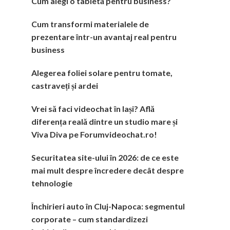
Cum alegi o tabletă pentru business?
Cum transformi materialele de
prezentare într-un avantaj real pentru
business
Alegerea foliei solare pentru tomate,
castraveți și ardei
Vrei să faci videochat în Iași? Află
diferența reală dintre un studio mare și
Viva Diva pe Forumvideochat.ro!
Securitatea site-ului în 2026: de ce este
mai mult despre încredere decât despre
tehnologie
Închirieri auto în Cluj-Napoca: segmentul
corporate – cum standardizezi