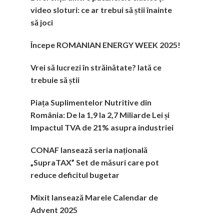
video sloturi: ce ar trebui să știi înainte
să joci
Începe ROMANIAN ENERGY WEEK 2025!
Vrei să lucrezi în străinătate? Iată ce
trebuie să știi
Piața Suplimentelor Nutritive din
România: De la 1,9 la 2,7 Miliarde Lei și
Impactul TVA de 21% asupra industriei
CONAF lansează seria națională
„SupraTAX” Set de măsuri care pot
reduce deficitul bugetar
Mixit lansează Marele Calendar de
Advent 2025