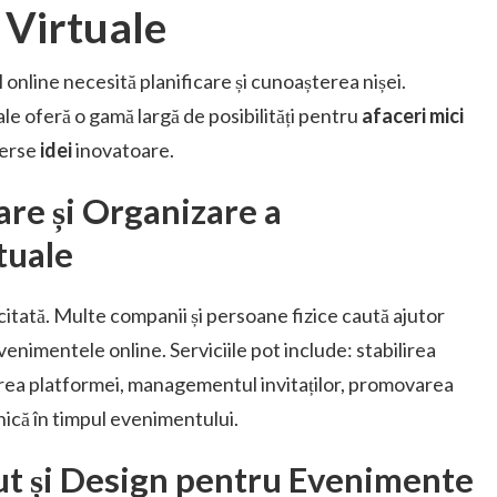
 Virtuale
 online necesită planificare și cunoașterea nișei.
e oferă o gamă largă de posibilități pentru
afaceri mici
verse
idei
inovatoare.
care și Organizare a
tuale
citată. Multe companii și persoane fizice caută ajutor
enimentele online. Serviciile pot include: stabilirea
rea platformei, managementul invitaților, promovarea
nică în timpul evenimentului.
ut și Design pentru Evenimente