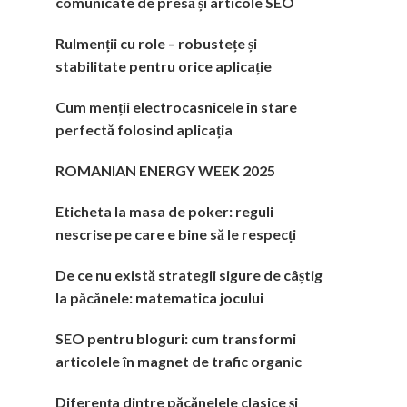
comunicate de presă și articole SEO
Rulmenții cu role – robustețe și
stabilitate pentru orice aplicație
Cum menții electrocasnicele în stare
perfectă folosind aplicația
ROMANIAN ENERGY WEEK 2025
Eticheta la masa de poker: reguli
nescrise pe care e bine să le respecți
De ce nu există strategii sigure de câștig
la păcănele: matematica jocului
SEO pentru bloguri: cum transformi
articolele în magnet de trafic organic
Diferența dintre păcănelele clasice și