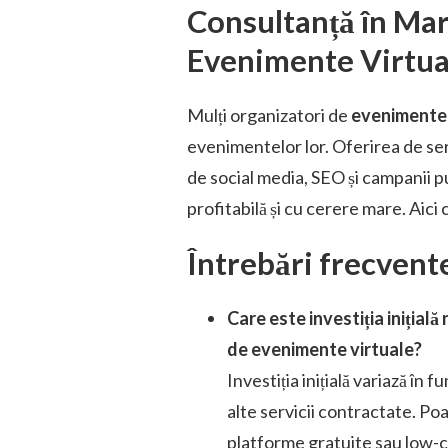
Consultanță în Mar
Evenimente Virtua
Mulți organizatori de
evenimente 
evenimentelor lor. Oferirea de serv
de social media, SEO și campanii pu
profitabilă și cu cerere mare. Aici
Întrebări frecvent
Care este investiția inițial
de evenimente virtuale?
Investiția inițială variază în
alte servicii contractate. P
platforme gratuite sau low-co