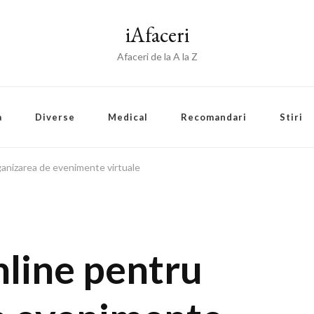
iAfaceri
Afaceri de la A la Z
a
Diverse
Medical
Recomandari
Stiri
rganizarea de evenimente virtuale
nline pentru