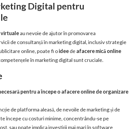
keting Digital pentru
le
virtuale
au nevoie de ajutor în promovarea
icii de consultanță în marketing digital, inclusiv strategie
blicitare online, poate fi o
idee
de
afacere mică online
 competențele în marketing digital sunt cruciale.
e
ă necesară pentru a începe o afacere online de organizare
 funcție de platforma aleasă, de nevoile de marketing și de
oate începe cu costuri minime, concentrându-se pe
st, sau poate implica investiții mai mari în software