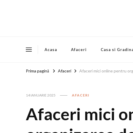
Acasa
Afaceri
Casa si Gradin
Prima pagină
Afaceri
Afaceri mici online pentru o
14 IANUARIE 2025
AFACERI
Afaceri mici o