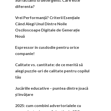
Surfactanti si detergenti. Care este
diferenta?
Vrei Performanță? Criterii Esențiale
Când Alegi Unul Dintre Noile
Osciloscoape Digitale de Generație
Nouă
Espressor in cusdodie pentru orice
companie!
Calitate vs. cantitate: de ce merită să
alegi puzzle-uri de calitate pentru copilul
tău
Jucăriile educative – puntea dintre joacă
și învățare
2025: cum combini advertorialele cu