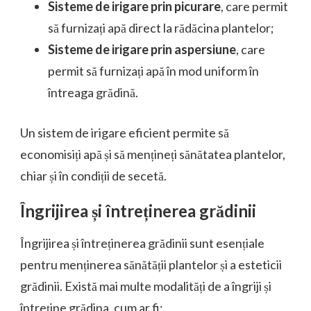
Sisteme de irigare prin picurare
, care permit
să furnizați apă direct la rădăcina plantelor;
Sisteme de irigare prin aspersiune
, care
permit să furnizați apă în mod uniform în
întreaga grădină.
Un sistem de irigare eficient permite să
economisiți apă și să mențineți sănătatea plantelor,
chiar și în condiții de secetă.
Îngrijirea și întreținerea grădinii
Îngrijirea și întreținerea grădinii sunt esențiale
pentru menținerea sănătății plantelor și a esteticii
grădinii. Există mai multe modalități de a îngriji și
întreține grădina, cum ar fi: