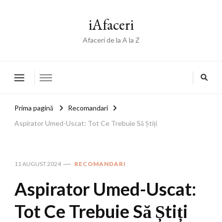
iAfaceri
Afaceri de la A la Z
Prima pagină
Recomandari
Aspirator Umed-Uscat: Tot Ce Trebuie Să Știți
11 AUGUST 2024
RECOMANDARI
Aspirator Umed-Uscat:
Tot Ce Trebuie Să Știți