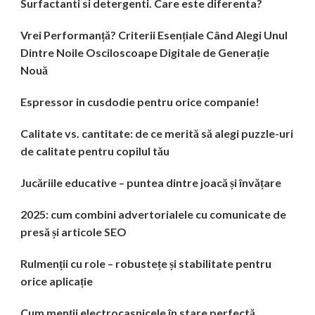
Surfactanti si detergenti. Care este diferenta?
Vrei Performanță? Criterii Esențiale Când Alegi Unul
Dintre Noile Osciloscoape Digitale de Generație
Nouă
Espressor in cusdodie pentru orice companie!
Calitate vs. cantitate: de ce merită să alegi puzzle-uri
de calitate pentru copilul tău
Jucăriile educative – puntea dintre joacă și învățare
2025: cum combini advertorialele cu comunicate de
presă și articole SEO
Rulmenții cu role – robustețe și stabilitate pentru
orice aplicație
Cum menții electrocasnicele în stare perfectă