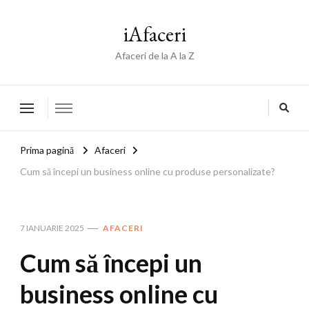
iAfaceri
Afaceri de la A la Z
Prima pagină
Afaceri
Cum să începi un business online cu produse personalizate?
7 IANUARIE 2025
AFACERI
Cum să începi un
business online cu