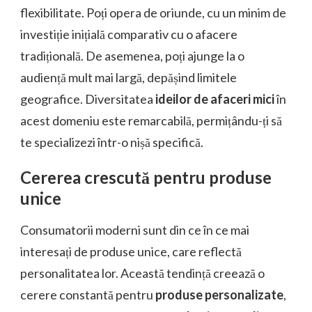
flexibilitate. Poți opera de oriunde, cu un minim de
investiție inițială comparativ cu o afacere
tradițională. De asemenea, poți ajunge la o
audiență mult mai largă, depășind limitele
geografice. Diversitatea
ideilor de afaceri mici
în
acest domeniu este remarcabilă, permițându-ți să
te specializezi într-o nișă specifică.
Cererea crescută pentru produse
unice
Consumatorii moderni sunt din ce în ce mai
interesați de produse unice, care reflectă
personalitatea lor. Această tendință creează o
cerere constantă pentru
produse personalizate
,