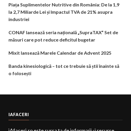
Piața Suplimentelor Nutritive din România: De la 1,9
la 2,7 Miliarde Lei și Impactul TVA de 21% asupra
industriei
CONAF lansează seria națională „SupraTAX” Set de
măsuri care pot reduce deficitul bugetar
Mixit lansează Marele Calendar de Advent 2025
Banda kinesiologică – tot ce trebuie să știi înainte să
o folosești
IAFACERI
iAfaceri.ro este sursa ta de informații și resurse