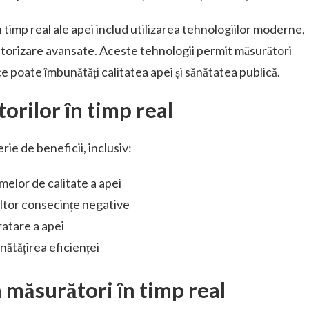
 timp real ale apei includ utilizarea tehnologiilor moderne,
torizare avansate. Aceste tehnologii permit măsurători
ce poate îmbunătăți calitatea apei și sănătatea publică.
orilor în timp real
rie de beneficii, inclusiv:
melor de calitate a apei
altor consecințe negative
atare a apei
ătățirea eficienței
 măsurători în timp real