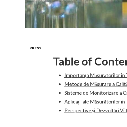
PRESS
Table of Conte
Importanța Măsurătorilor în 
Metode de Măsurare a Calităț
Sisteme de Monitorizare a Cal
Aplicații ale Măsurătorilor î
Perspective și Dezvoltări Vi