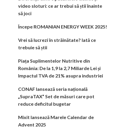
video sloturi: ce ar trebui să știi înainte
să joci
Începe ROMANIAN ENERGY WEEK 2025!
Vrei să lucrezi în străinătate? Iată ce
trebuie să știi
Piața Suplimentelor Nutritive din
România: De la 1,9 la 2,7 Miliarde Lei și
Impactul TVA de 21% asupra industriei
CONAF lansează seria națională
„SupraTAX” Set de măsuri care pot
reduce deficitul bugetar
Mixit lansează Marele Calendar de
Advent 2025