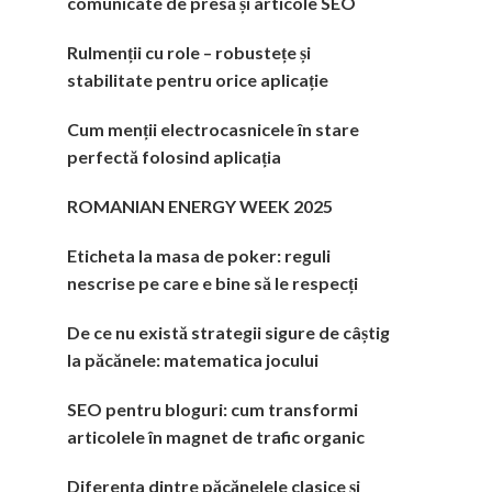
comunicate de presă și articole SEO
Rulmenții cu role – robustețe și
stabilitate pentru orice aplicație
Cum menții electrocasnicele în stare
perfectă folosind aplicația
ROMANIAN ENERGY WEEK 2025
Eticheta la masa de poker: reguli
nescrise pe care e bine să le respecți
De ce nu există strategii sigure de câștig
la păcănele: matematica jocului
SEO pentru bloguri: cum transformi
articolele în magnet de trafic organic
Diferența dintre păcănelele clasice și