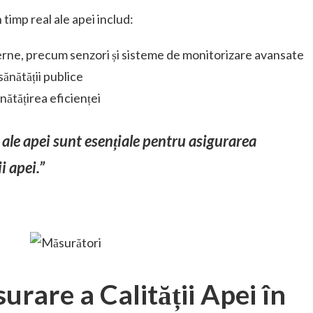
 timp real ale apei includ:
erne, precum senzori și sisteme de monitorizare avansate
 sănătății publice
ătățirea eficienței
 ale apei sunt esențiale pentru asigurarea
i apei.”
rare a Calității Apei în