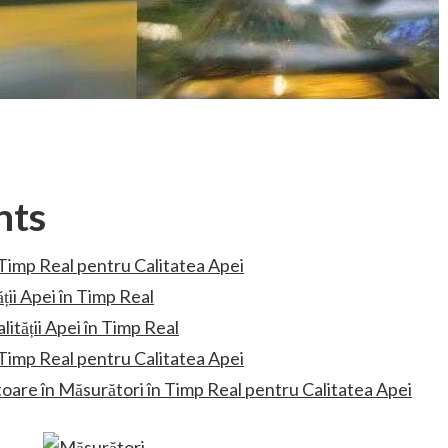
nts
Timp Real pentru Calitatea Apei
ii Apei în Timp Real
ității Apei în Timp Real
n Timp Real pentru Calitatea Apei
itoare în Măsurători în Timp Real pentru Calitatea Apei