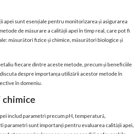
ății apei sunt esențiale pentru monitorizarea și asigurarea
metode de măsurare a calității apei în timp real, care pot fi
pale: măsurători fizice și chimice, măsurători biologice și
detaliu fiecare dintre aceste metode, precum și beneficiile
 discuta despre importanța utilizării acestor metode în
pective în domeniu.
i chimice
 apei includ parametri precum pH, temperatură,
ti parametri sunt importanți pentru evaluarea calității apei,