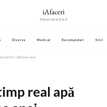
iAfaceri
Afaceri de la A la Z
a
Diverse
Medical
Recomandari
Stiri
apă pentru calitatea apei.
timp real apă