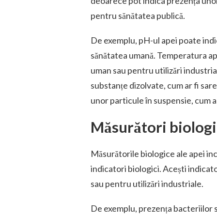
deoarece pot indica prezența unor
pentru sănătatea publică.
De exemplu, pH-ul apei poate indic
sănătatea umană. Temperatura ape
uman sau pentru utilizări industri
substanțe dizolvate, cum ar fi sar
unor particule în suspensie, cum a
Măsurători biolog
Măsurătorile biologice ale apei in
indicatori biologici. Acești indic
sau pentru utilizări industriale.
De exemplu, prezența bacteriilor sa