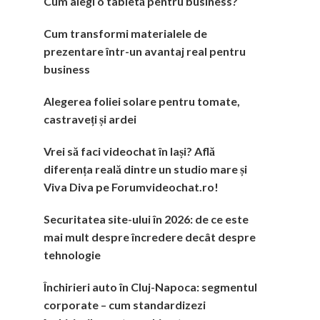
Cum alegi o tabletă pentru business?
Cum transformi materialele de
prezentare într-un avantaj real pentru
business
Alegerea foliei solare pentru tomate,
castraveți și ardei
Vrei să faci videochat în Iași? Află
diferența reală dintre un studio mare și
Viva Diva pe Forumvideochat.ro!
Securitatea site-ului în 2026: de ce este
mai mult despre încredere decât despre
tehnologie
Închirieri auto în Cluj-Napoca: segmentul
corporate – cum standardizezi