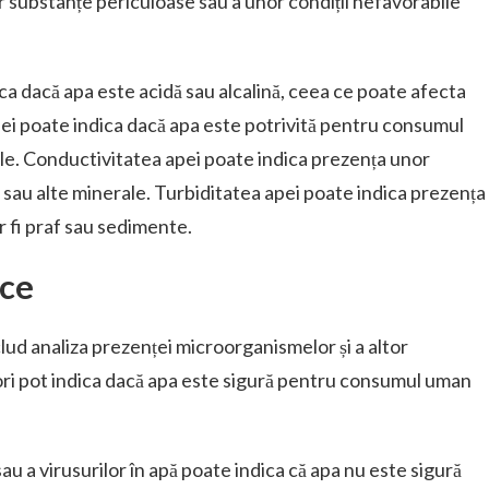
 substanțe periculoase sau a unor condiții nefavorabile
a dacă apa este acidă sau alcalină, ceea ce poate afecta
i poate indica dacă apa este potrivită pentru consumul
ale. Conductivitatea apei poate indica prezența unor
e sau alte minerale. Turbiditatea apei poate indica prezența
r fi praf sau sedimente.
ice
clud analiza prezenței microorganismelor și a altor
atori pot indica dacă apa este sigură pentru consumul uman
u a virusurilor în apă poate indica că apa nu este sigură