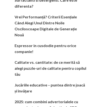
Surfactanti si detergenti. Care este
diferenta?
Vrei Performanță? Criterii Esențiale
Când Alegi Unul Dintre Noile
Osciloscoape Digitale de Generație
Nouă
Espressor in cusdodie pentru orice
companie!
Calitate vs. cantitate: de ce merită să
alegi puzzle-uri de calitate pentru copilul
tău
Jucăriile educative – puntea dintre joacă
și învățare
2025: cum combini advertorialele cu