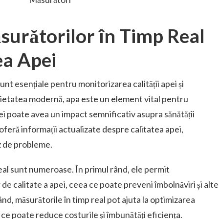
urătorilor în Timp Real
ea Apei
unt esențiale pentru monitorizarea calității apei și
ocietatea modernă, apa este un element vital pentru
 ei poate avea un impact semnificativ asupra sănătății
oferă informații actualizate despre calitatea apei,
z de probleme.
real sunt numeroase. În primul rând, ele permit
de calitate a apei, ceea ce poate preveni îmbolnăviri și alte
ând, măsurătorile în timp real pot ajuta la optimizarea
 ce poate reduce costurile și îmbunătăți eficiența.