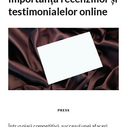
testimonialelor online
PRESS
Într-o piață competitivă, succesul unei afaceri