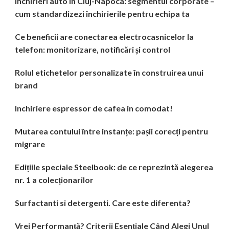
Închirieri auto în Cluj-Napoca: segmentul corporate –
cum standardizezi închirierile pentru echipa ta
Ce beneficii are conectarea electrocasnicelor la
telefon: monitorizare, notificări și control
Rolul etichetelor personalizate în construirea unui
brand
Inchiriere espressor de cafea in comodat!
Mutarea contului între instanțe: pașii corecți pentru
migrare
Edițiile speciale Steelbook: de ce reprezintă alegerea
nr. 1 a colecționarilor
Surfactanti si detergenti. Care este diferenta?
Vrei Performanță? Criterii Esențiale Când Alegi Unul