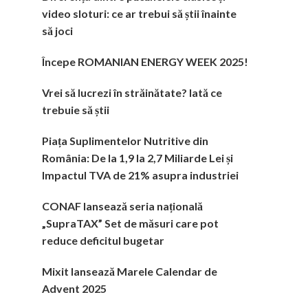
video sloturi: ce ar trebui să știi înainte
să joci
Începe ROMANIAN ENERGY WEEK 2025!
Vrei să lucrezi în străinătate? Iată ce
trebuie să știi
Piața Suplimentelor Nutritive din
România: De la 1,9 la 2,7 Miliarde Lei și
Impactul TVA de 21% asupra industriei
CONAF lansează seria națională
„SupraTAX” Set de măsuri care pot
reduce deficitul bugetar
Mixit lansează Marele Calendar de
Advent 2025