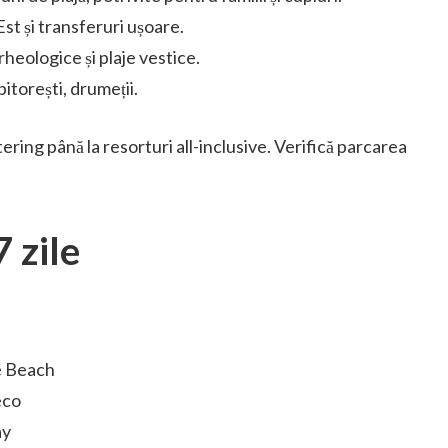
st și transferuri ușoare.
rheologice și plaje vestice.
pitorești, drumeții.
ring până la resorturi all-inclusive. Verifică parcarea
 zile
e Beach
eco
ay