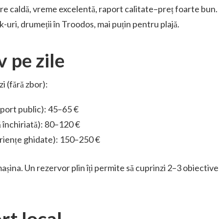
re caldă, vreme excelentă, raport calitate–preț foarte bun.
ak-uri, drumeții în Troodos, mai puțin pentru plajă.
 pe zile
 (fără zbor):
sport public): 45–65 €
 închiriată): 80–120 €
riențe ghidate): 150–250 €
așina. Un rezervor plin îți permite să cuprinzi 2–3 obiective
rt local