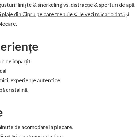
usturi: liniște & snorkeling vs. distracție & sporturi de apă.
 plaje din Cipru pe care trebuie să le vezi măcar o dată
și
plecare.
eriențe
n de împărțit.
cal.
ici, experiențe autentice.
pă cristalină.
e
 minute de acomodare la plecare.
, pălărie, apă mereu la tine.