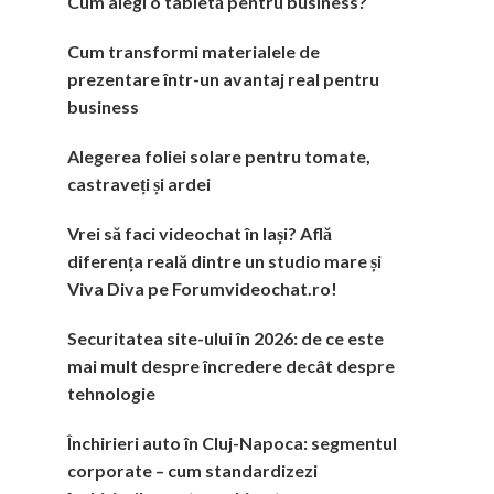
Cum alegi o tabletă pentru business?
Cum transformi materialele de
prezentare într-un avantaj real pentru
business
Alegerea foliei solare pentru tomate,
castraveți și ardei
Vrei să faci videochat în Iași? Află
diferența reală dintre un studio mare și
Viva Diva pe Forumvideochat.ro!
Securitatea site-ului în 2026: de ce este
mai mult despre încredere decât despre
tehnologie
Închirieri auto în Cluj-Napoca: segmentul
corporate – cum standardizezi