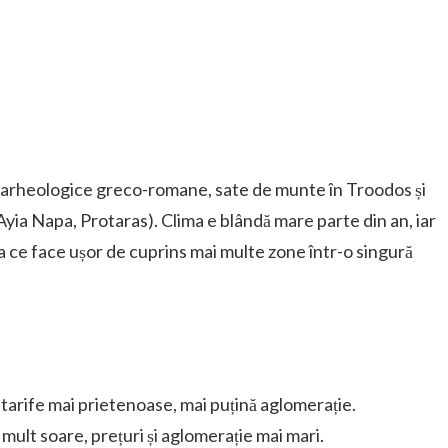
ri arheologice greco-romane, sate de munte în Troodos și
(Ayia Napa, Protaras). Clima e blândă mare parte din an, iar
ea ce face ușor de cuprins mai multe zone într-o singură
 tarife mai prietenoase, mai puțină aglomerație.
 mult soare, prețuri și aglomerație mai mari.