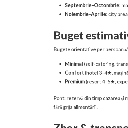
Septembrie–Octombrie
: ma
Noiembrie–Aprilie
: city bre
Buget estimativ
Bugete orientative per persoană/zi
Minimal
(self-catering, tran
Confort
(hotel 3–4★, mașină
Premium
(resort 4–5★, expe
Pont: rezervă din timp cazarea și m
fără grija alimentării.
Zbor & transpo