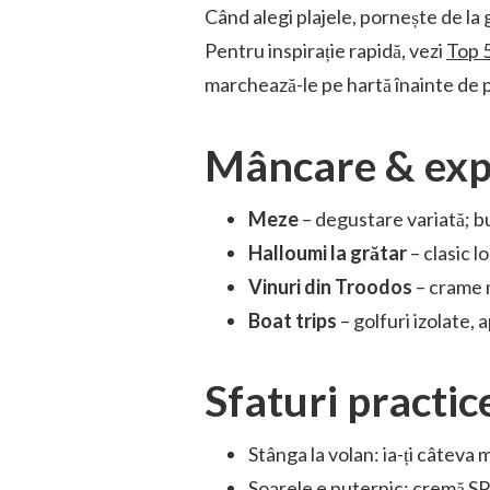
Când alegi plajele, pornește de la g
Pentru inspirație rapidă, vezi
Top 5
marchează-le pe hartă înainte de 
Mâncare & exp
Meze
– degustare variată; bu
Halloumi la grătar
– clasic lo
Vinuri din Troodos
– crame m
Boat trips
– golfuri izolate, a
Sfaturi practic
Stânga la volan: ia-ți câteva
Soarele e puternic: cremă SPF