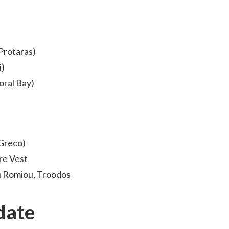
 Protaras)
i)
oral Bay)
 Greco)
pre Vest
ou Romiou, Troodos
date