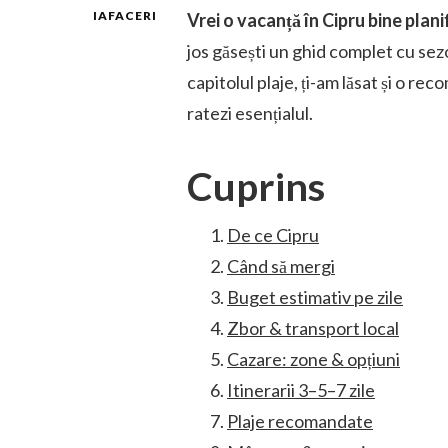
IAFACERI
Vrei o vacanță în Cipru bine plani
jos găsești un ghid complet cu sezoa
capitolul plaje, ți-am lăsat și o r
ratezi esențialul.
Cuprins
De ce Cipru
Când să mergi
Buget estimativ pe zile
Zbor & transport local
Cazare: zone & opțiuni
Itinerarii 3–5–7 zile
Plaje recomandate