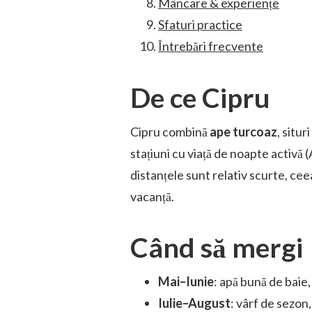
Mâncare & experiențe
Sfaturi practice
Întrebări frecvente
De ce Cipru
Cipru combină
ape turcoaz
, situ
stațiuni cu viață de noapte activă 
distanțele sunt relativ scurte, ce
vacanță.
Când să mergi
Mai–Iunie
: apă bună de baie,
Iulie–August
: vârf de sezon,