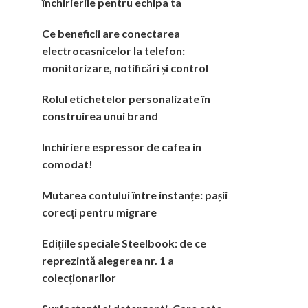
închirierile pentru echipa ta
Ce beneficii are conectarea
electrocasnicelor la telefon:
monitorizare, notificări și control
Rolul etichetelor personalizate în
construirea unui brand
Inchiriere espressor de cafea in
comodat!
Mutarea contului între instanțe: pașii
corecți pentru migrare
Edițiile speciale Steelbook: de ce
reprezintă alegerea nr. 1 a
colecționarilor