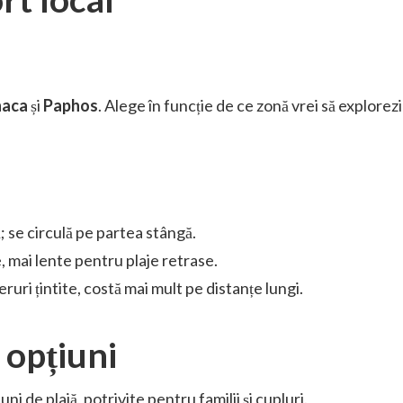
naca
și
Paphos
. Alege în funcție de ce zonă vrei să explorezi
; se circulă pe partea stângă.
, mai lente pentru plaje retrase.
ruri țintite, costă mai mult pe distanțe lungi.
 opțiuni
iuni de plajă, potrivite pentru familii și cupluri.