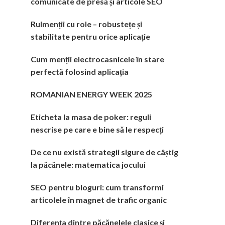
comunicate de presă și articole SEO
Rulmenții cu role – robustețe și
stabilitate pentru orice aplicație
Cum menții electrocasnicele în stare
perfectă folosind aplicația
ROMANIAN ENERGY WEEK 2025
Eticheta la masa de poker: reguli
nescrise pe care e bine să le respecți
De ce nu există strategii sigure de câștig
la păcănele: matematica jocului
SEO pentru bloguri: cum transformi
articolele în magnet de trafic organic
Diferența dintre păcănelele clasice și