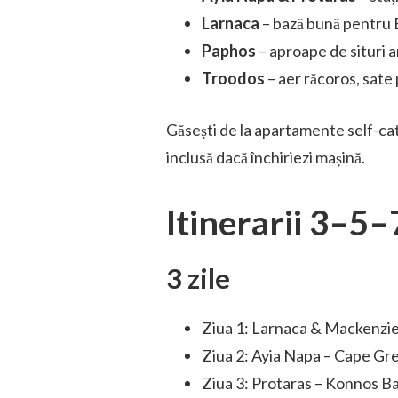
Larnaca
– bază bună pentru E
Paphos
– aproape de situri a
Troodos
– aer răcoros, sate 
Găsești de la apartamente self-cate
inclusă dacă închiriezi mașină.
Itinerarii 3–5–7
3 zile
Ziua 1: Larnaca & Mackenzi
Ziua 2: Ayia Napa – Cape Gr
Ziua 3: Protaras – Konnos B