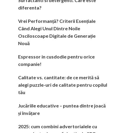
Surfactanti si detergenti. Care este
diferenta?
Vrei Performanță? Criterii Esențiale
Când Alegi Unul Dintre Noile
Osciloscoape Digitale de Generație
Nouă
Espressor in cusdodie pentru orice
companie!
Calitate vs. cantitate: de ce merită să
alegi puzzle-uri de calitate pentru copilul
tău
Jucăriile educative – puntea dintre joacă
și învățare
2025: cum combini advertorialele cu