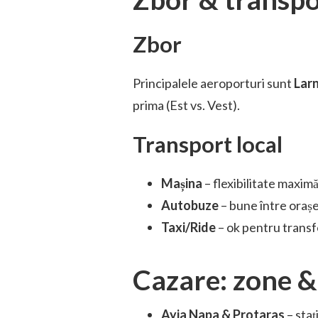
Zbor
Principalele aeroporturi sunt
Lar
prima (Est vs. Vest).
Transport local
Mașina
– flexibilitate maximă
Autobuze
– bune între orașe
Taxi/Ride
– ok pentru transfe
Cazare: zone &
Ayia Napa & Protaras
– staț