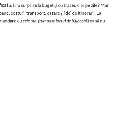
ficată
, fără surprize la buget și cu traseu clar pe zile? Mai
ne, costuri, transport, cazare și idei de itinerarii. La
ecomandare cu
cele mai frumoase locuri de bălăceală
ca să nu