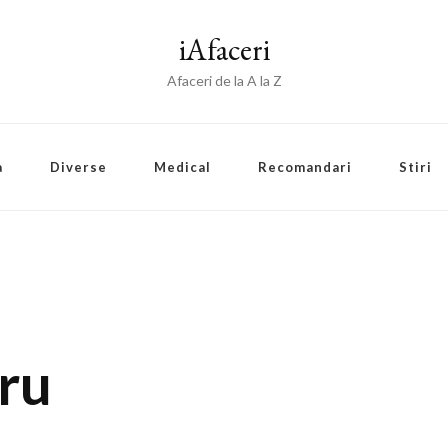
iAfaceri
Afaceri de la A la Z
a
Diverse
Medical
Recomandari
Stiri
pru