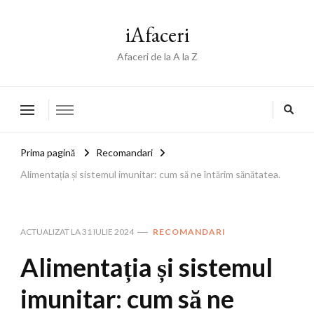
iAfaceri
Afaceri de la A la Z
Prima pagină
Recomandari
Alimentația și sistemul imunitar: cum să ne întărim sănătatea.
ACTUALIZAT LA
31 IULIE 2024
RECOMANDARI
Alimentația și sistemul
imunitar: cum să ne