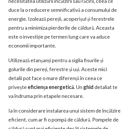
necesitatea utilizării încălzirii sau răcirii, ceea ce
duce la o reducere semnificativă a consumului de
energie. Izolează pereții, acoperișul și ferestrele
pentru a minimiza pierderile de căldură. Aceasta
este o investiție pe termen lung care va aduce
economii importante.
Utilizează etanșanți pentru a sigila fisurile și
golurile din pereți, ferestre și uși. Aceste mici
detalii pot face o mare diferență în ceea ce
privește
eficiența energetică
. Un
ghid
detaliat te
va îndruma prin etapele necesare.
Ia în considerare instalarea unui sistem de încălzire
eficient, cum ar fi o pompă de căldură. Pompele de
căldură sunt mai eficiente decât sistemele de