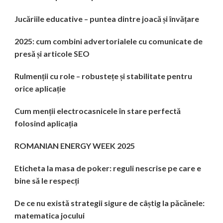
Jucăriile educative – puntea dintre joacă și învățare
2025: cum combini advertorialele cu comunicate de
presă și articole SEO
Rulmenții cu role – robustețe și stabilitate pentru
orice aplicație
Cum menții electrocasnicele în stare perfectă
folosind aplicația
ROMANIAN ENERGY WEEK 2025
Eticheta la masa de poker: reguli nescrise pe care e
bine să le respecți
De ce nu există strategii sigure de câștig la păcănele:
matematica jocului