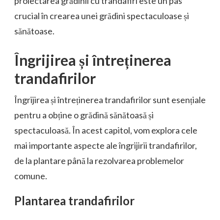
proiectarea grădinii cu trandafiri este un pas
crucial în crearea unei grădini spectaculoase și
sănătoase.
Îngrijirea și întreținerea
trandafirilor
Îngrijirea și întreținerea trandafirilor sunt esențiale
pentru a obține o grădină sănătoasă și
spectaculoasă. În acest capitol, vom explora cele
mai importante aspecte ale îngrijirii trandafirilor,
de la plantare până la rezolvarea problemelor
comune.
Plantarea trandafirilor