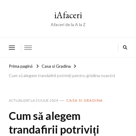
iAfaceri
Afaceri de la A la Z
Prima pagină
Casa si Gradina
Cum să alegem trandafirii potriviți pentru grădina noastră
ACTUALIZAT LA
31 IULIE 2024
CASA SI GRADINA
Cum să alegem
trandafirii potriviți