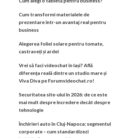
Cum alegi o tabletă pentru business?
Cum transformi materialele de
prezentare într-un avantaj real pentru
business
Alegerea foliei solare pentru tomate,
castraveți și ardei
Vrei să faci videochat în Iași? Află
diferența reală dintre un studio mare și
Viva Diva pe Forumvideochat.ro!
Securitatea site-ului în 2026: de ce este
mai mult despre încredere decât despre
tehnologie
Închirieri auto în Cluj-Napoca: segmentul
corporate – cum standardizezi