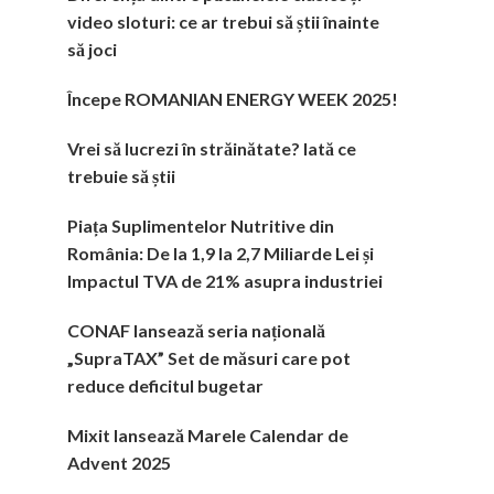
video sloturi: ce ar trebui să știi înainte
să joci
Începe ROMANIAN ENERGY WEEK 2025!
Vrei să lucrezi în străinătate? Iată ce
trebuie să știi
Piața Suplimentelor Nutritive din
România: De la 1,9 la 2,7 Miliarde Lei și
Impactul TVA de 21% asupra industriei
CONAF lansează seria națională
„SupraTAX” Set de măsuri care pot
reduce deficitul bugetar
Mixit lansează Marele Calendar de
Advent 2025