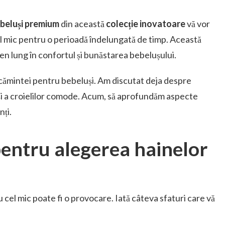
ebeluși premium
din această
colecție inovatoare
vă vor
 mic pentru o perioadă îndelungată de timp. Această
en lung în confortul și bunăstarea bebelușului.
cămintei pentru bebeluși. Am discutat deja despre
și a croielilor comode. Acum, să aprofundăm aspecte
nți.
entru alegerea hainelor
 cel mic poate fi o provocare. Iată câteva sfaturi care vă