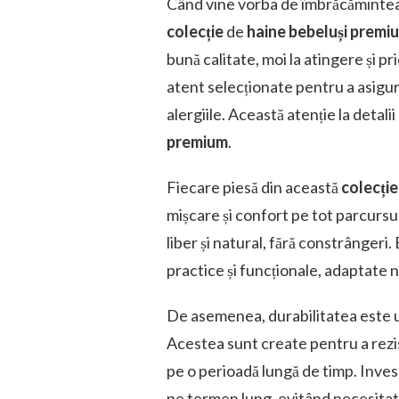
Când vine vorba de îmbrăcămintea 
colecție
de
haine bebeluși premi
bună calitate, moi la atingere și p
atent selecționate pentru a asigura
alergiile. Această atenție la detal
premium
.
Fiecare piesă din această
colecți
mișcare și confort pe tot parcursul
liber și natural, fără constrângeri.
practice și funcționale, adaptate n
De asemenea, durabilitatea este u
Acestea sunt create pentru a rezis
pe o perioadă lungă de timp. Invest
pe termen lung, evitând necesitate