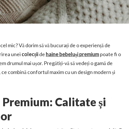
cel mic? Vă dorim să vă bucurați de o experiență de
rirea unei
colecții
de
haine bebeluși premium
poate fi o
em drumul mai ușor. Pregătiți-vă să vedeți o gamă de
, ce combină confortul maxim cu un design modern și
 Premium: Calitate și
ior