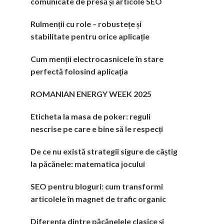
comunicate de presă și articole SEO
Rulmenții cu role – robustețe și
stabilitate pentru orice aplicație
Cum menții electrocasnicele în stare
perfectă folosind aplicația
ROMANIAN ENERGY WEEK 2025
Eticheta la masa de poker: reguli
nescrise pe care e bine să le respecți
De ce nu există strategii sigure de câștig
la păcănele: matematica jocului
SEO pentru bloguri: cum transformi
articolele în magnet de trafic organic
Diferența dintre păcănelele clasice și