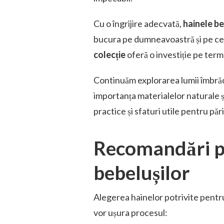
Cu o îngrijire adecvată,
hainele b
bucura pe dumneavoastră și pe cel
colecție
oferă o investiție pe term
Continuăm explorarea lumii îmbră
importanța materialelor naturale 
practice și sfaturi utile pentru pări
Recomandări p
bebelușilor
Alegerea hainelor potrivite pentru
vor ușura procesul: