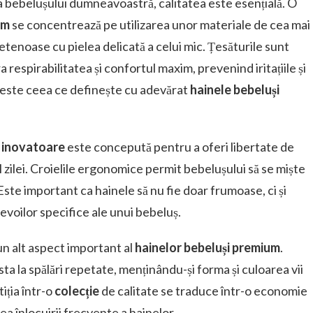
bebelușului dumneavoastră, calitatea este esențială. O
um
se concentrează pe utilizarea unor materiale de cea mai
rietenoase cu pielea delicată a celui mic. Țesăturile sunt
 respirabilitatea și confortul maxim, prevenind iritațiile și
ii este ceea ce definește cu adevărat
hainele bebeluși
e inovatoare
este concepută pentru a oferi libertate de
 zilei. Croielile ergonomice permit bebelușului să se miște
 Este important ca hainele să nu fie doar frumoase, ci și
evoilor specifice ale unui bebeluș.
n alt aspect important al
hainelor bebeluși premium
.
ta la spălări repetate, menținându-și forma și culoarea vii
iția într-o
colecție
de calitate se traduce într-o economie
a înlocuirii frecvente a hainelor.