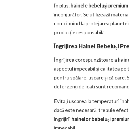
În plus,
hainele bebeluși premium
înconjurător. Se utilizează materi
contribuind la protejarea planetei
producție responsabilă.
Îngrijirea Hainei Bebeluși P
Îngrijirea corespunzătoare a
hain
aspectul impecabil și calitatea pe 
pentru spălare, uscare și călcare. 
detergenți delicati sunt recoman
Evitați uscarea la temperaturi îna
dacă este necesară, trebuie efect
îngrijirii
hainelor bebeluși premiu
impecabil.