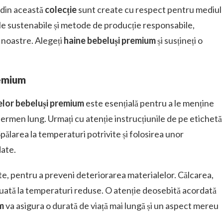
din această
colecție
sunt create cu respect pentru mediul
ale sustenabile și metode de producție responsabile,
 noastre. Alegeți
haine bebeluși premium
și susțineți o
remium
elor bebeluși premium
este esențială pentru a le menține
termen lung. Urmați cu atenție instrucțiunile de pe etichetă
Spălarea la temperaturi potrivite și folosirea unor
date.
lte, pentru a preveni deteriorarea materialelor. Călcarea,
uată la temperaturi reduse. O atenție deosebită acordată
m
va asigura o durată de viață mai lungă și un aspect mereu