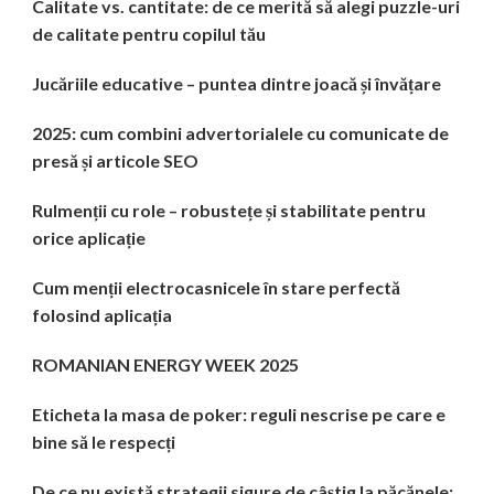
Calitate vs. cantitate: de ce merită să alegi puzzle-uri
de calitate pentru copilul tău
Jucăriile educative – puntea dintre joacă și învățare
2025: cum combini advertorialele cu comunicate de
presă și articole SEO
Rulmenții cu role – robustețe și stabilitate pentru
orice aplicație
Cum menții electrocasnicele în stare perfectă
folosind aplicația
ROMANIAN ENERGY WEEK 2025
Eticheta la masa de poker: reguli nescrise pe care e
bine să le respecți
De ce nu există strategii sigure de câștig la păcănele: