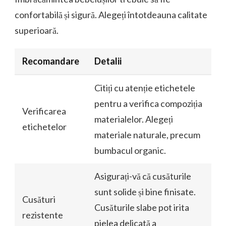
confortabilă și sigură. Alegeți întotdeauna calitate
superioară.
Recomandare
Detalii
Citiți cu atenție etichetele
pentru a verifica compoziția
Verificarea
materialelor. Alegeți
etichetelor
materiale naturale, precum
bumbacul organic.
Asigurați-vă că cusăturile
sunt solide și bine finisate.
Cusături
Cusăturile slabe pot irita
rezistente
pielea delicată a